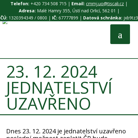
Telefon:
+420 734 508 715 |
Email:
cmmj.uo@tiscali.cz
|
Adresa:
Malé Hamry 355, Ústí nad Orlicí, 562 01 |
ČÚ:
1320394349 / 0800 |
IČ:
67777899 |
Datová schránka:
jxb9tz3
23. 12. 2024
JEDNATELSTVÍ
UZAVŘENO
Dnes 23. 12. 2024 je jednatelství uzavřeno