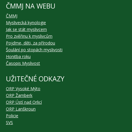
ČMMJ NA WEBU
ČMMJ
Myslivecká kynologie
Jak se stát myslivcem
Pro zvěřinu k myslivcům
Pojďme, děti, za přírodou
Šoulání po stopách myslivosti
Honitba roku
Časopis Myslivost
UŽITEČNÉ ODKAZY
ORP Vysoké Mýto
ORP Žamberk
ORP Ústí nad Orlicí
ORP Lanškroun
Policie
SVS