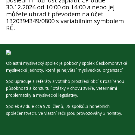
poslední možnost zaplatit ČP bude
30.12.2024 od 10:00 do 14:00 a nebo jej
můžete uhradit převodem na účet
1320394349/0800 s variabilním symbolem
RČ.
Oblastní myslivecký spolek je pobočný spolek Českomoravské
myslivecké jednoty, která je největší mysliveckou organizací.
Spolupracuje s referáty životního prostředí obcí s rozšířenou
působností a konzultují otázky v chovu zvěře, veterinární
problematiky a myslivecké legislativy.
Spolek eviduje cca 970 členů, 78 spolků,3 honebních
společenstvech. Ve vlastní režii jsou provozovány 3 honitby.